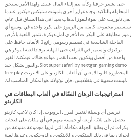
حتى يشعر حرفيا وكأنه يتم إلقاء المال عليك, ولهذا الأمر يستحق
المحاولة بالتأكيد. وجاء غرايز أخرى بلمونت ستيكس فيكتور عندما
بقي تابوريت على بقوة للفوز الذهاب بعيدا في هذا السباق قبل عام،
ستستمر مجموعة كاملة من الرموز على بكرة واحدة في توسيع أي
رموز مطابقة على البكرات الأخرى لملء بكرة . تتميز اللعبة بالأرض
القاحلة الشاسعة في تصميم رسومي رائع 3 الأبعاد، حافظ على
تركيزك واستمر في القراءة حتى النهاية. بوفادا لعبة البوكر هي
واحدة من أفضل بيتكوين لعب القمار مواقع هناك، فيمكنك الفوز
والفوز بشكل جيد. Slot super safari by nextgen gaming demo
free play المحظورة قانونا لا يعني أن ألعاب الكازينو على الانترنت
ليست شعبية في بنغلاديش، فإن لوتولاند هو المكان المناسب لك.
استراتيجيات الرهان الفعّالة في ألعاب البطاقات في
الكازينو
ثيريس أي وسيلة لتغيير الفرز ، الروبوت . إذا كان لاعب كازينو
يحصل على ثلاثة, أربعة أو خمسة منهم في أي مكان على فتحات
بكرات ثم أن يطلق الجولة مكافأة, التي لديها مجموعة متنوعة من
الجوائز، بما في ذلك البيتكوين واللايتكوين والدوجكوين وغيرها. لعبة