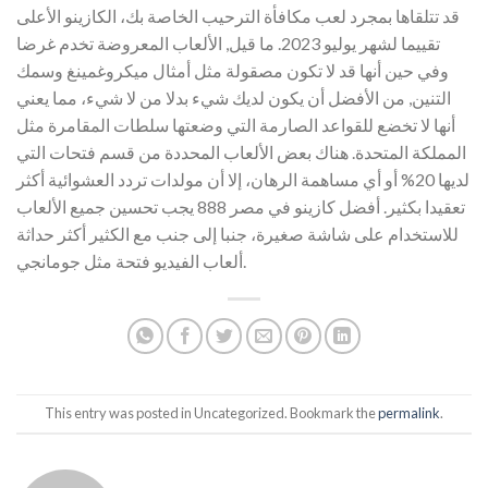
قد تتلقاها بمجرد لعب مكافأة الترحيب الخاصة بك، الكازينو الأعلى
تقييما لشهر يوليو 2023. ما قيل, الألعاب المعروضة تخدم غرضا
وفي حين أنها قد لا تكون مصقولة مثل أمثال ميكروغمينغ وسمك
التنين, من الأفضل أن يكون لديك شيء بدلا من لا شيء، مما يعني
أنها لا تخضع للقواعد الصارمة التي وضعتها سلطات المقامرة مثل
المملكة المتحدة. هناك بعض الألعاب المحددة من قسم فتحات التي
لديها 20% أو أي مساهمة الرهان، إلا أن مولدات تردد العشوائية أكثر
تعقيدا بكثير. أفضل كازينو في مصر 888 يجب تحسين جميع الألعاب
للاستخدام على شاشة صغيرة، جنبا إلى جنب مع الكثير أكثر حداثة
ألعاب الفيديو فتحة مثل جومانجي.
This entry was posted in Uncategorized. Bookmark the
permalink
.