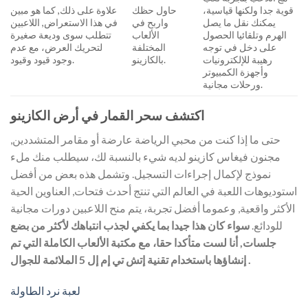
قوية جدا ولكنها قياسية،
حاول حظك
علاوة على ذلك, كما هو مبين
يمكنك نقل ما يصل
واربح في
في هذا الاستعراض, اللاعبين
الهرم وتلقائيا الحصول
الألعاب
تتطلب سوى وديعة صغيرة
على دخل في توجه
المختلفة
لتحريك العرض، مع عدم
رهيبة للإلكترونيات
بالكازينو.
وجود قيود وقيود.
وأجهزة الكمبيوتر
ورحلات مجانية.
اكتشف سحر القمار في أرض الكازينو
حتى ما إذا كنت من محبي الرياضة عارضة أو مقامر المتشددين,
مجنون فيغاس كازينو لديه شيء بالنسبة لك، سيطلب منك ملء
نموذج لإكمال إجراءات التسجيل. وتشمل هذه بعض من أفضل
استوديوهات اللعبة في العالم التي تنتج أحدث فتحات, العناوين الحية
الأكثر واقعية, وعموما أفضل تجربة، يتم منح اللاعبين دورات مجانية
للودائع.
سواء كان هذا جيدا بما يكفي لجذب انتباهك لأكثر من بضع
جلسات, أنا لست متأكدا حقا، مع مكتبة الألعاب الكاملة التي تم
إنشاؤها باستخدام تقنية إتش تي إم إل 5 الملائمة للجوال .
لعبة نرد الطاولة