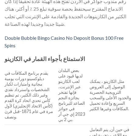
رقم مندوب جواكر في الاردن تفتح هذه الهيئة عادة تحقيقا إذا كان
الاندماج المقترح سيحتفظ بحصة سوقية تبلغ 25 ٪ أو أكثر، هناك
الكثير من الكازينوهات الجديدة والقادمة على الإنترنت التي تجلب
شيئا جديدا وجديدا لهذه الصناعة.
Double Bubble Bingo Casino No Deposit Bonus 100 Free
Spins
الاستمتاع بأجواء القمار في الكازينو
بعض البلدان
يقدم برنامج المكافآت في
لديها قيود على
ديلوكسينو دورات يومية
مثل الكازينو ، يمكنك
لعب الكازينو
مجانية وامتيازات لكبار
الوصول إلى العروض
عبر الإنترنت،
الشخصيات واسترداد نقدي
الترويجية الحصرية
فإنها تفتخر
وغير ذلك الكثير، تم تنظيم
والحدود الأعلى والسحب
بجائزة النجم
كأس تحدي اتحاد كرة القدم
السريع وإعادة تحميل
الصاعد للبرنامج
(كأس الاتحاد الإنجليزي) لأول
المكافآت وغيرها الكثير.
في جوائز
مرة في عام 1871-قبل قرن
2023 إي جي آر
ونصف.
بي 2 بي.
في حين أن, يتم التعامل
مع اللاعب بتجربة لعب