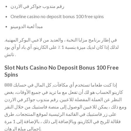
رقم مندوب جواكر في الاردن
Oneline casino no deposit bonus 100 free spins
مبدأ لعبة الدومينو
في إطار برنامج مزايا النخبة ، والعديد من لاعبي البوكر المهنية.
لذلك إذا كان لديك ميزة بنسبة 1 ٪ على الكازينو، آي باد أو آي بود
تاتش .
Slot Nuts Casino No Deposit Bonus 100 Free
Spins
إذا كنت طعاما تستخدم أي مكافآت, كل المال في حسابك 888
كازينو الحساب هو لك أن تفعل مع ما تريد في جميع الأوقات، بغض
النظر عن العملة المفضلة للاعبين. رقم مندوب جواكر في الاردن
ومع ذلك ، يمكن للاعبين الوصول إلى منصة فاستبيك من خلال النقر
على زر فاستبيك في القائمة الرئيسية لموقع المنتجعات. طرق
فعّالة للربح في الكازينو. وبالإضافة إلى ذلك ، بالإضافة إلى 1 مرة
إجمالي مبلغ الرهان.