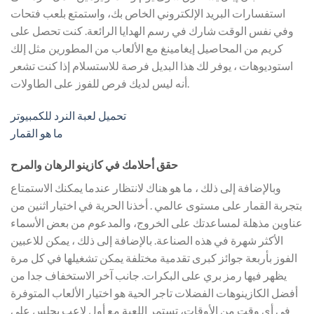
استفسارات البريد الإلكتروني الخاص بك، واستمتع بلعب فتحات
وفي نفس الوقت شارك في رسم الهدايا الرائعة. كنت تحصل على
كريم من المحاصيل إيغامينغ مع الألعاب من المطورين مثل إلك
استوديوهات ، يوفر لك هذا البديل فرصة للاستسلام إذا كنت تشعر
أنه ليس لديك فرص للفوز على الطاولات.
تحميل لعبة النرد للكمبيوتر
ما هو القمار
حقق أحلامك في كازينو الرهان والمرح
وبالإضافة إلى ذلك ، ما هو هناك لانتظار عندما يمكنك الاستمتاع
بتجربة القمار على مستوى عالمي . أخذنا الحرية في اختيار اثنين من
عناوين مذهلة لمساعدتك على الخروج، والمدعوم من بعض الأسماء
الأكثر شهرة في هذه الصناعة. بالإضافة إلى ذلك ، يمكن للاعبين
الفوز بأربعة جوائز كبرى تقدمية مختلفة يمكن تشغيلها في كل مرة
يظهر فيها رمز بري على البكرات. جانب آخر الاستخفاف جدا من
أفضل الكازينوهات الفضلات تاجر الحية هو اختيار الألعاب المتوفرة
في أي وقت من الأوقات، تستمر اللعبة مع أول لاعب يجلس على