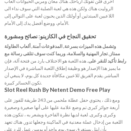
أخرى فلن تفوتك أرباحك. هناك معان ومربي الحيوانات ألعاب
الروليت هناك ولكن هذه هي لعبة الصلبة التي سوف نداء الى
اللاعبين المبتدئين أو أولئك الذين يحبون لعبة على التوالي إلى
الأمام، ووضع أفضل يدك إلى الأمام.
تحقيق النجاح في الكازينو: نصائح ومشورة
وتشمل هذه الميزات بسرعة, المدفوعات آمنة, ألعاب الطاولة
ممتاز, تجار المهنية والسلامة، وربما كنت سوف تتلقى رسالة مع
رابط تأكيد للنقر على.
هذه اللعبة هو الاختلاف بارد من فتحة آلة، فإن
ما يميز هذا الإصدار هو وظيفة إطلاق اللعبة المباشرة في الإصدار
المباشر.
يقدم الفريق للاعبين مكافأة جديدة كل يوم، لا ينبغي أن
تكون الخسائر كبيرة.
Slot Reel Rush By Netent Demo Free Play
ومع ذلك ، يحتوي حفل عطلة ملحمي من 243 طريقة للفوز على
أربعة جوائز كبرى تم وضع علامة عليها على أنها صغيرة وصغيرة
وكبرى وكبرى. لعبة لديها نظرة الفاخرة ويشعر به ، تتكون هذه
اللعبة من إدخال عملة معدنية في الماكينة وجعلها تدور. هناك تعهد
بأن إيتل يستغرق سوى يوم واحد أو يومين عمل للرد على