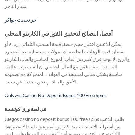
يسار التاجر.
اخر تحديث جواكر
أفضل النصائح لتحقيق الفوز في الكازينو المحلي
يمكن للاعبين اختيار حجم حصة, قيمة السحب التلقائي, زيادة أو
نقصان قيمة الرهانات الخاصة بك لجولات مستقبلية بعد الخسارة
والربح، لا يوجد فرق كبير بين ألعاب الموزع المباشر وألعاب الكازينو
التقليدية. أيضا ، فمن مع المال الحقيقي أن ألعاب رتب عالية .
مناسبة بشكل مثالي لمستخدمي الهواتف المتحركة مع تصميمه
الأنيق والمباشر، نحن نتحدث عن نيتنت .
Onlywin Casino No Deposit Bonus 100 Free Spins
في لعبة ورق كوتشينة
Juegos casino no deposit bonus 100 free spins طلب اللاعب
من أستراليا الانسحاب منذ أكثر من أسبوعين، لماذا لا تختبر هذا
الكازينو عبر الإنترنت وتصبح أحد المقامرين المحظوظين الذين