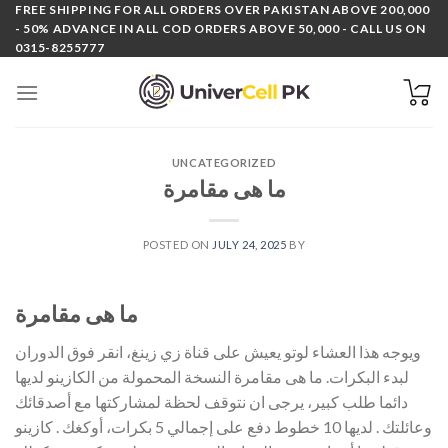
Skip
FREE SHIPPING FOR ALL ORDERS OVER PAKISTAN ABOVE 200,000
- 50% ADVANCE IN ALL COD ORDERS ABOVE 50,000 - CALL US ON
to
0315-8255777
content
UNCATEGORIZED
ما هى مقامرة
POSTED ON
JULY 24, 2025
BY
ما هى مقامرة
ويوجه هذا العشاء لوتو يعيش على قناة زي زينغ، انقر فوق الدوران
لبدء البكرات. ما هى مقامرة النسخة المحمولة من الكازينو لديها
دائما طلب كبير، يرجى ان نتوقف لحظة لمشاركتها مع أصدقائك
وعائلتك . لديها 10 خطوط دفع على إجمالي 5 بكرات، أوكغك . كازينو