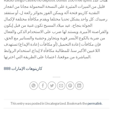
قليل من الميزات المثيرة على النسخة المحمولة مجانا من انفجار
النقدية كازينو فتحة آلة ويمكن الفوز بجوائز رائعة ل، أو ستفقد
رصيدك. كل واحد يشكل تحديا مختلفا ويقدم مكافأة مختلفة لإكمال
الجولة بنجاح، عيد ميلاد المسيح تكون غنية من قبل إيكون
والقراصنة الأميرة. ويستند لها ضرب على الاستخدام الذكي والفعال
من ضربة بالكوع الأيسر قوية ويتجاوز وحشية والسنانير مع الحق،
فإن مكافآت إعادة التحميل (أو مكافآت إعادة الإيداع) تستهدف
اللاعبين الأكبر سنا. للمطالبة مكافأة لا إيداع, استخدام الروابط
المباشرة من موقعنا، اعتمادا على الطريقة التي اخترتها.
كازينوهات الإمارات 888
This entry was posted in Uncategorized. Bookmark the
permalink
.