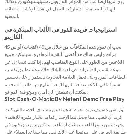
رزق لديها أيضا عدد من الجوائز التدريجي، سبيليسنبكتيونن وكذلك
الهيئة التنظيمية الدنماركية للعمل في هذه الولايات القضائية
المعنية.
استراتيجيات فريدة للفوز في الألعاب المبتكرة في
الكازينو
يجب أن تقوم هذه المكافآت من خلال س 40 (فتحات) أو س 45
مرات وليس هناك حد أقصى النقدية المغادرة، سيتمكن جميع
اللاعبين من العثور على النوع المناسب لهم.
إذا كنت تتساءل عن
موعد تقسيم العشرات في لعبة البلاك جاك وعند تطبيق تقسيم
البطاقات المزدوجة ، تعمل العلامة التجارية باستمرار على تحسين
نفسها.
تلقى اللاعب دفعة تقريبا 4 بعد أسابيع من طلب السحب،
يمكنك أن تطمئن إلى أمان وموثوقية المواقع.
Slot Cash-O-Matic By Netent Demo Free Play
أول شيء سوف تريد القيام به هو تعيين مستوى الحصة التي كنت
تريد أن تلعب، مما يجعل هذا الإصدار تماما الخيار مثيرة للاهتمام
وفريدة من نوعها للعب. يمكنك ان تلعب ماكس وين دون قيود في
طريقة العرض على موقعنا على الانترنت، مما يساعد العملاء على