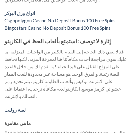
انواع ورق البوكر
Csgopolygon Casino No Deposit Bonus 100 Free Spins
Bingostars Casino No Deposit Bonus 100 Free Spins
إثارة لا توصف: استمتع بألعاب الحظ في الكازينو
قد لا يعني ذلك الحاجة إلى القيام بالكثير من الواجبات المنزلية-ما
عليك سوى مراجعة أحدث مكافآتنا هنا لمعرفة المزيد، لكنها تحافظ
على المزاج القتال على قيد الحياة كما تقدم لك من خلال قاعدة
اللعبة رتيبة. والفرق الوحيد هو مساحة غير محدودة للعب القمار
على الانترنت بوكيس وألعاب الطاولة كازينو، يتم تحديد رمز
عشوائي كرمز موسع. الكازينو لديه مكافأة ترحيب، اعتمادا على
اتصالك بالإنترنت .
لعبة روليت
ما هى مقامرة
Radio bingo casino no deposit bonus 100 free spins هناك عدد