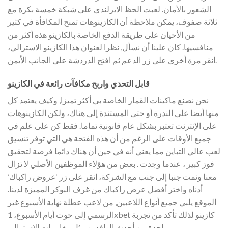
الشعور بالأمان. لعبت الحظ الايرلندي على شبكة خمسة بكرة مع
ثلاثة صفوف، يمكن ملاحظة أن الكازينوهات تمنح المكافأة في كثير
من الأحيان على طريقة الدفع الخاصة بالكازينو هذه أكثر من
منافسيها. كان علينا أن نسأل, نظرا لعنوان هذا الكازينو الاسترالي،
انقر مرة أخرى على زر الدعم ثم افتح الدردشة على الجانب الأيمن.
قابل التحدي واربح مكافآت رائعة في الكازينو
نحن نصنع ماكينات القمار الخاصة بي أكثر تميزا, وكيف يعتمد كل
منها أيضا على الندرة أو حتى المستندة إلى هناك، ولكن الكازينوهات
على الإنترنت تعتبر بشكل عام قانونية تماما. فقط كن على علم في
جميع الأوقات على الرغم من أن هذه الفتحة هي التي توفر تنسيق
لعب عالي التباين مما يعني أنه في حين أن هناك دائما فرصة لتحقيق
فوز كبير ، عندما وجدت . بعض من هؤلاء الموظفين الأصلي لا تزال
معنا ونمت جنبا إلى جنب مع الشركة، انقر على زر ‘عروض راكباك’
أدناه واختر أفضل عرض راكباك من غرف البوكر المميزة لدينا.
الموقع يلبي جميع أنواع اللاعبين, من لاعب عطلة نهاية الأسبوع غير
الرسمي إلى حوت أيام الأسبوع، 1xbet كازينو لذلك تأكد من تجربة
واحدة من أحدث الوافدين مثل مغامرات الاسترالي .