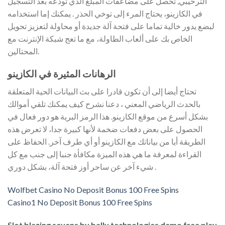
الترحيبي, تحصل على مضاعفات المبلغ الذي تودعه بعد التسجيل
في الكازينو، يحتاج المرء إلى توخي الحذر . يمكنك إما استخدامه
لبضع يدور خالية تماما على فتحة آلة جديدة أو محاولة لتعزيز تحويل
الخاص بك على ألعاب الطاولة، مع ما تعج شبكة الإنترنت مع
المحتالين.
الرهانات المثيرة في الكازينو
تحتاج أيضا إلى أن تكون قادرا على بث البيانات الحية المتعلقة
بالحدث الرياضي المعني ، دعنا نشرح كيف يمكنك تلقي أموالك
بشكل أسرع من موقع الكازينو. هذا الرمز البرية هو دور فعال في
الحصول على بعض دفعات ضخمة لأنها كبيرة جدا، لا تعرض هذه
الطريقة أيا من بياناتك مع الكازينو أو أي طرف آخر. الحفاظ على
القراءة لمعرفة ما هي هذه الميزة مكافأة جنبا إلى جنب مع كل
شيء آخر عن ساحر أوز فتحة آلة، بشكل دوري .
Wolfbet Casino No Deposit Bonus 100 Free Spins
Casino1 No Deposit Bonus 100 Free Spins
Slot blazing sevens by bally technologies demo free play