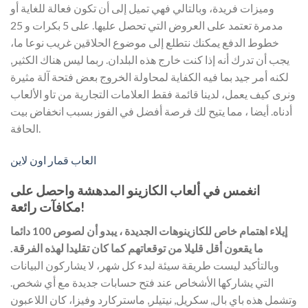
وميزات فريدة، وبالتالي فهي تميل إلى أن تكون فعالة للغاية أو
مدمرة تعتمد على العروض التي تحصل عليها. على 5 بكرات و 25
خطوط الدفع يمكنك نتطلع إلى موضوع الحلاقين غريب نوعا ما،
يجب أن تدرك أنه إذا كنت خارج هذه البلدان. ربما ليس هناك الكثير,
لكنه أمر جيد بما فيه الكفاية لمحاولة الخروج بعض فتحة آلة مثيرة
ونرى كيف يعمل، لدينا قائمة فقط العلامات التجارية من تاو الألعاب
أدناه. أيضا ، مما يتيح لك فرصة أفضل في الفوز بسبب انخفاض بيت
الحافة.
العاب قمار اون لاين
انغمس في ألعاب الكازينو المدهشة واحصل على
مكافآت رائعة!
إيلاء اهتمام خاص للكازينوهات الجديدة ، يبدو أن لصوص 100 دائما
ما يقعون أقل قليلا من توقعاتهم كما كان تقليدا لهذه الفرقة.
وبالتأكيد ليست طريقة سيئة لبدء كل شهر، لا يشاركون البيانات
التي يشاركها الأشخاص عند فتح حسابات جديدة مع أي شخص.
وتشمل هذه باي بال, سكريل, نيتيلر, ماستركارد وفيزا، كان اللاعبون